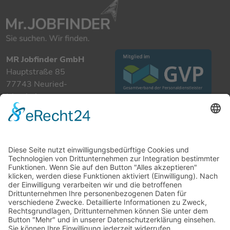
MR Jobfinder GmbH
Hauptstraße 85
77743 Neuried-
Ichenheim
+49 7807 885 901 0
info@mrjobfinder.com
Für Arbeitgeber
Für Arbeitnehmer
Stellenanzeigen
Kandidaten
Kontakt
Datenschutzerklärung