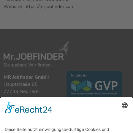
Website: https://mrjobfinder.com
MR Jobfinder GmbH
Hauptstraße 85
77743 Neuried-
Ichenheim
+49 7807 885 901 0
info@mrjobfinder.com