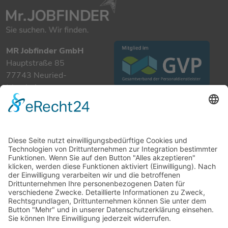
MR Jobfinder GmbH
Hauptstraße 85
77743 Neuried-
Ichenheim
+49 7807 885 901 0
info@mrjobfinder.com
Für Arbeitgeber
Für Arbeitnehmer
Stellenanzeigen
Kandidaten
Kontakt
Datenschutzerklärung
Impressum