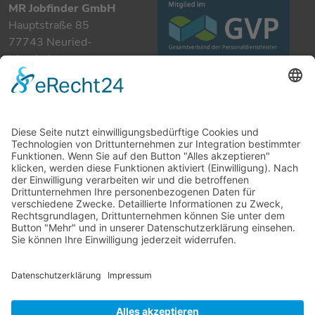
MR Jobfinder GmbH
Hauptstraße 85
77743 Neuried-
Ichenheim
+49 7807 885 901 0
info@mrjobfinder.com
Für Arbeitgeber
Für Arbeitnehmer
Stellenanzeigen
Kandidaten
Kontakt
Datenschutzerklärung
Impressum
Cookie-Einstellungen