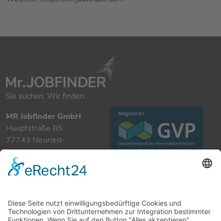
MR Jobfinder GmbH
Hauptstraße 85
77743 Neuried-
Ichenheim
+49 7807 885 901 0
info@mrjobfinder.com
Für Arbeitgeber