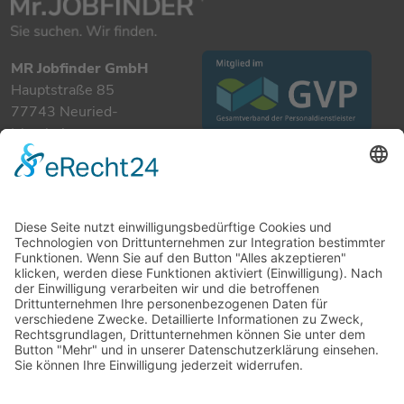
MR Jobfinder GmbH
Hauptstraße 85
77743 Neuried-
Ichenheim
+49 7807 885 901 0
info@mrjobfinder.com
Für Arbeitgeber
Für Arbeitnehmer
Stellenanzeigen
Kandidaten
Kontakt
Datenschutzerklärung
Impressum
Cookie-Einstellungen