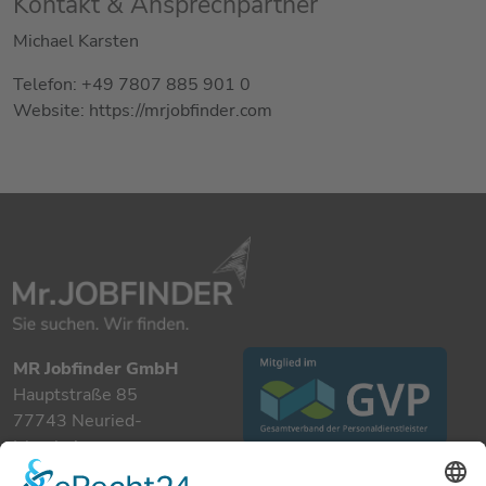
Kontakt & Ansprechpartner
Michael Karsten
Telefon: +49 7807 885 901 0
Website: https://mrjobfinder.com
MR Jobfinder GmbH
Hauptstraße 85
77743 Neuried-
Ichenheim
+49 7807 885 901 0