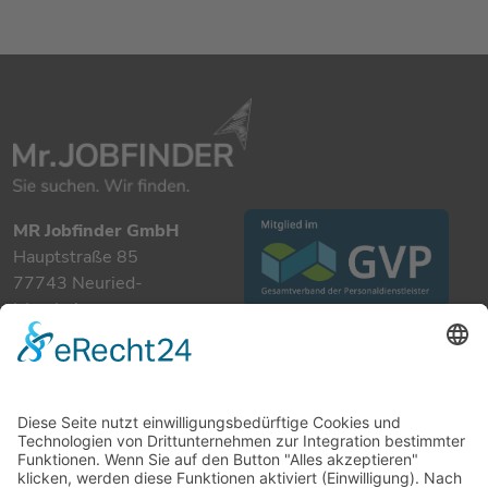
MR Jobfinder GmbH
Hauptstraße 85
77743 Neuried-
Ichenheim
+49 7807 885 901 0
info@mrjobfinder.com
Für Arbeitgeber
Für Arbeitnehmer