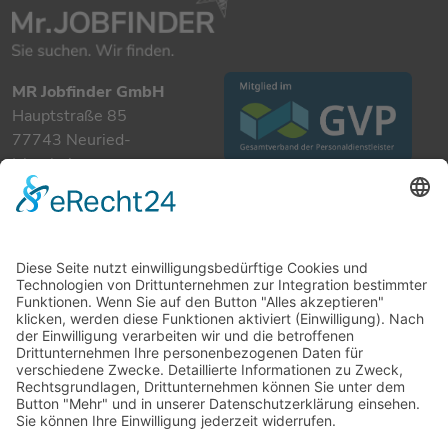
MR Jobfinder GmbH
Hauptstraße 85
77743 Neuried-
Ichenheim
+49 7807 885 901 0
info@mrjobfinder.com
Für Arbeitgeber
Für Arbeitnehmer
Stellenanzeigen
Kandidaten
Kontakt
Datenschutzerklärung
Impressum