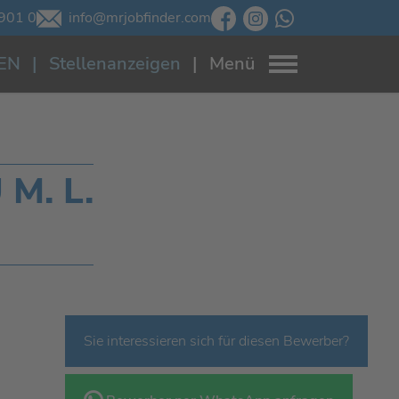
901 0
info@mrjobfinder.com
EN
Stellenanzeigen
Menü
M. L.
Sie interessieren sich für diesen Bewerber?