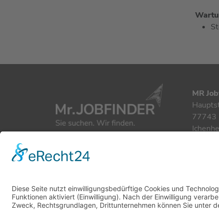
Wartu
St
MR Job
Haupts
77743 
Ichenh
+49 78
info@m