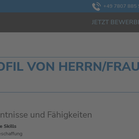
+49 7807 885 
JETZT BEWERB
IL VON HERRN/FRAU 
ntnisse und Fähigkeiten
 Skills
schaffung