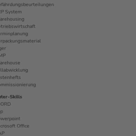
fährdungsbeurteilungen
RP System
arehousing
triebswirtschaft
rminplanung
rpackungsmaterial
ger
MP
arehouse
llabwicklung
stenhefts
mmissionierung
er-Skills
ORD
ap
werpoint
crosoft Office
AP