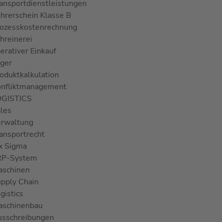
ansportdienstleistungen
hrerschein Klasse B
ozesskostenrechnung
hreinerei
erativer Einkauf
ger
oduktkalkulation
nfliktmanagement
OGISTICS
les
rwaltung
ansportrecht
x Sigma
RP-System
aschinen
pply Chain
gistics
aschinenbau
sschreibungen