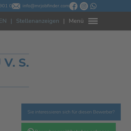
901 0
info@mrjobfinder.com
EN
Stellenanzeigen
Menü
V. S.
Sie interessieren sich für diesen Bewerber?