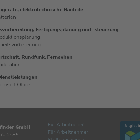
ogeräte, elektrotechnische Bauteile
tterien
svorbereitung, Fertigungsplanung und -steuerung
oduktionsplanung
beitsvorbereitung
rtschaft, Rundfunk, Fernsehen
deration
ienstleistungen
crosoft Office
Für Arbeitgeber
finder GmbH
Für Arbeitnehmer
traße 85
Stellenanzeigen