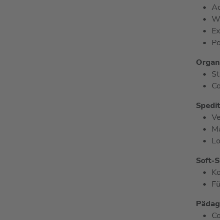
Ac
W
Ex
Po
Organi
S
Co
Spedit
Ve
Ma
Lo
Soft-S
K
F
Pädago
Co