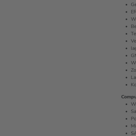
Ge
E
W
Be
Te
Ve
la
G
W
Zo
La
Ko
Comput
W
S
Po
Mi
S