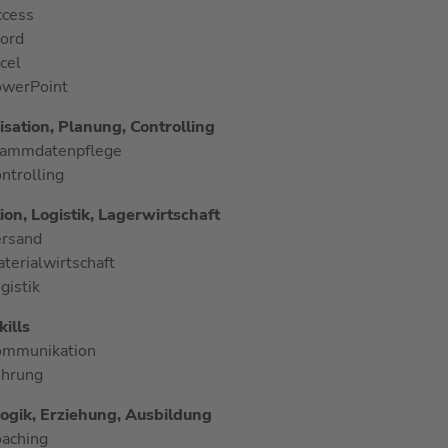
cess
ord
cel
werPoint
sation, Planung, Controlling
tammdatenpflege
ntrolling
ion, Logistik, Lagerwirtschaft
rsand
terialwirtschaft
gistik
kills
ommunikation
ührung
gik, Erziehung, Ausbildung
aching