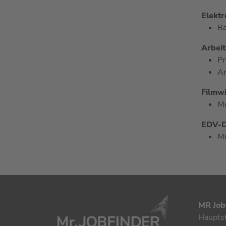
Elektr
Ba
Arbeit
Pr
Ar
Filmwi
Mo
EDV-D
Mi
MR Job
Haupts