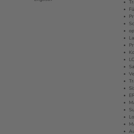
Tr
Fü
Pr
Sc
op
La
Pr
Ko
L
Sa
Ve
Tr
Si
E
M
Su
Lo
M
Au