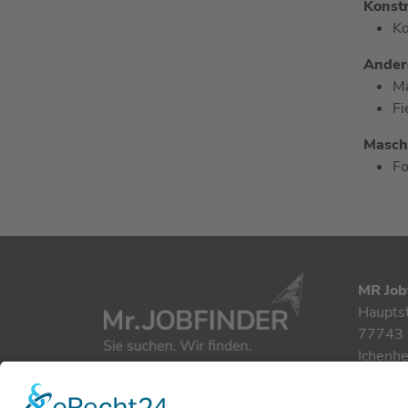
Konstr
Ko
Andere
M
Fi
Masch
F
MR Job
Haupts
77743 
Ichenh
+49 78
info@m