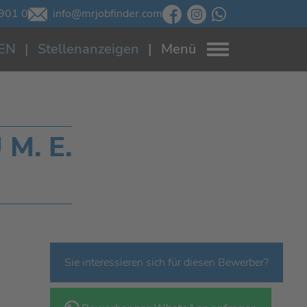
901 0
info@mrjobfinder.com
EN
Stellenanzeigen
Menü
M. E.
Sie interessieren sich für diesen Bewerber?