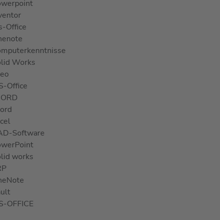
werpoint
ventor
-Office
nenote
mputerkenntnisse
lid Works
reo
-Office
ORD
ord
cel
AD-Software
werPoint
lid works
RP
neNote
ult
S-OFFICE