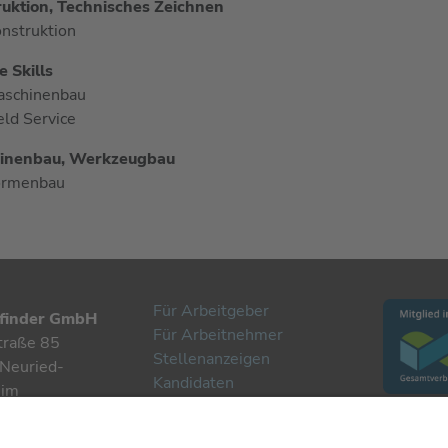
uktion, Technisches Zeichnen
nstruktion
 Skills
aschinenbau
eld Service
inenbau, Werkzeugbau
ormenbau
Für Arbeitgeber
finder GmbH
Für Arbeitnehmer
traße 85
Stellenanzeigen
Neuried-
Kandidaten
eim
Kontakt
07 885 901 0
Datenschutzerklärung
rjobfinder.com