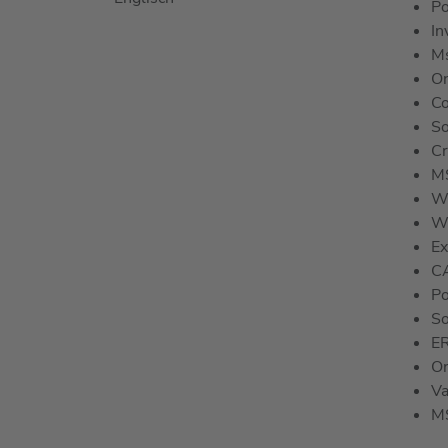
Po
In
Ms
O
Co
So
C
MS
W
W
Ex
C
Po
So
E
O
Va
M