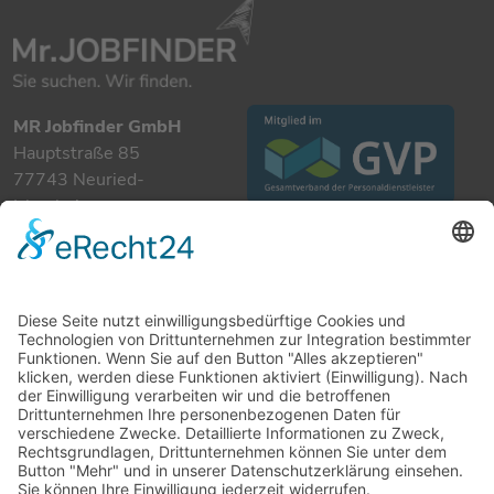
MR Jobfinder GmbH
Hauptstraße 85
77743 Neuried-
Ichenheim
+49 7807 885 901 0
info@mrjobfinder.com
Für Arbeitgeber
Für Arbeitnehmer
Stellenanzeigen
Kandidaten
Kontakt
Datenschutzerklärung