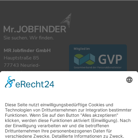
MR Jobfinder GmbH
Hauptstraße 85
77743 Neuried-
Ichenheim
+49 7807 885 901 0
info@mrjobfinder.com
Für Arbeitgeber
Für Arbeitnehmer
Stellenanzeigen
Kandidaten