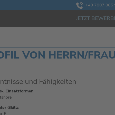
+49 7807 885 
JETZT BEWERB
FIL VON HERRN/FRAU 
ntnisse und Fähigkeiten
s-, Einsatzformen
fshore
er-Skills
o-E