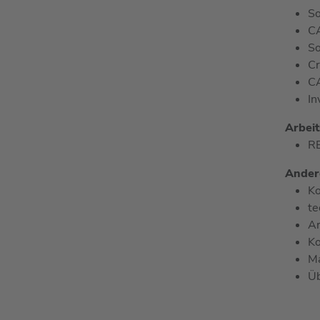
So
C
So
Cr
C
In
Arbeit
R
Andere
Ko
te
Ar
Ko
M
Üb