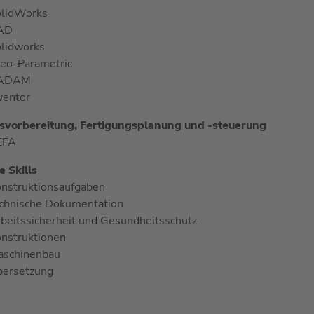
lidWorks
AD
lidworks
eo-Parametric
ADAM
ventor
svorbereitung, Fertigungsplanung und -steuerung
EFA
 Skills
nstruktionsaufgaben
chnische Dokumentation
beitssicherheit und Gesundheitsschutz
nstruktionen
aschinenbau
ersetzung