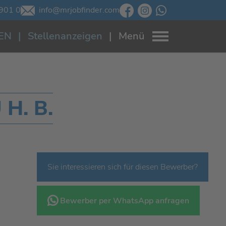
901 0
info@mrjobfinder.com
EN
Stellenanzeigen
Menü
H. B.
Sie interessieren sich für diesen Bewerber?
Bewerber per WhatsApp anfragen