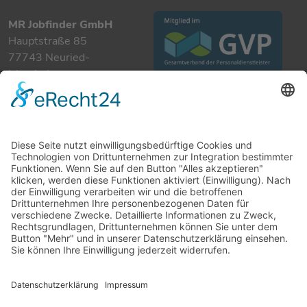
MR Jobfinder GmbH
Hauptstraße 85
77743 Neuried-
Ichenheim
+49 7807 885 901 0
info@mrjobfinder.com
Für Arbeitgeber
Für Arbeitnehmer
Stellenanzeigen
Kandidaten
Kontakt
Datenschutzerklärung
Impressum
Cookie-Einstellungen