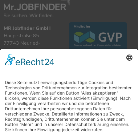
MR Jobfinder GmbH
Hauptstraße 85
77743 Neuried-
Ichenheim
+49 7807 885 901 0
info@mrjobfinder.com
Für Arbeitgeber
Für Arbeitnehmer
Stellenanzeigen
Kandidaten
Kontakt
Datenschutzerklärung
Impressum