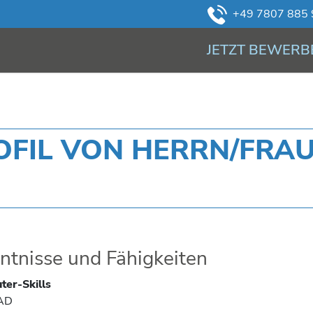
+49 7807 885 
JETZT BEWERB
IL VON HERRN/FRAU C
ntnisse und Fähigkeiten
er-Skills
AD