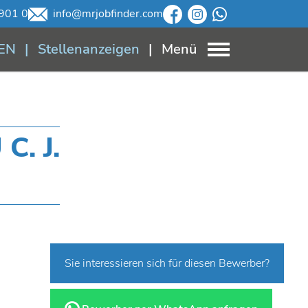
901 0
info@mrjobfinder.com
EN
Stellenanzeigen
Menü
. J.
Sie interessieren sich für diesen Bewerber?