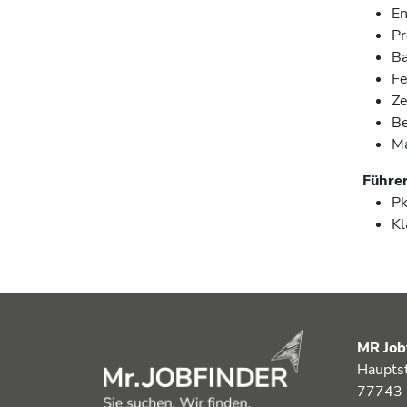
En
Pr
Ba
Fe
Ze
Be
M
Führe
P
Kl
MR Job
Haupts
77743 