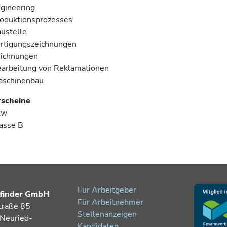
gineering
oduktionsprozesses
ustelle
rtigungszeichnungen
ichnungen
arbeitung von Reklamationen
aschinenbau
rscheine
kw
asse B
Für Arbeitgeber
finder GmbH
Für Arbeitnehmer
traße 85
Stellenanzeigen
Neuried-
Kandidaten