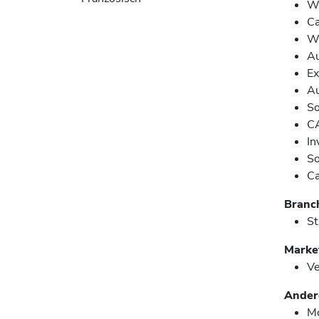
W
Ca
W
A
Ex
A
So
C
In
So
Ca
Branc
St
Market
Ve
Andere
M