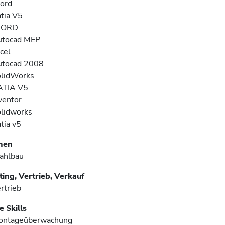
ord
tia V5
ORD
utocad MEP
cel
utocad 2008
lidWorks
ATIA V5
ventor
lidworks
tia v5
hen
ahlbau
ing, Vertrieb, Verkauf
rtrieb
 Skills
ontageüberwachung