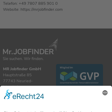
Telefon: +49 7807 885 901 0
Website: https://mrjobfinder.com
MR Jobfinder GmbH
Hauptstraße 85
77743 Neuried-
Ichenheim
+49 7807 885 901 0
info@mrjobfinder.com