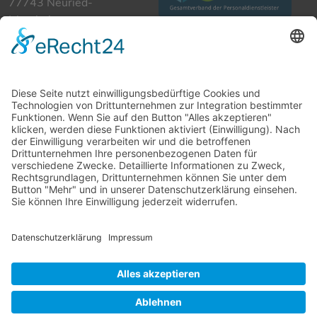
77743 Neuried-
Ichenheim
+49 7807 885 901 0
info@mrjobfinder.com
Für Arbeitgeber
Für Arbeitnehmer
Stellenanzeigen
Kandidaten
Kontakt
Datenschutzerklärung
Impressum
Cookie-Einstellungen
2026 – © MR Jobfinder GmbH