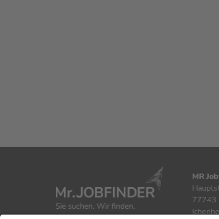
MR Job
Haupts
77743 
Ichenh