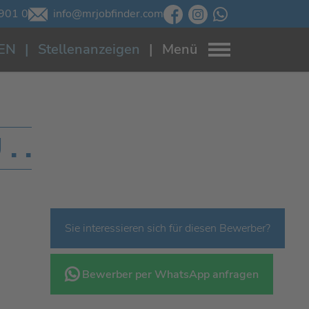
901 0
info@mrjobfinder.com
EN
Stellenanzeigen
Menü
 .
Sie interessieren sich für diesen Bewerber?
Bewerber per WhatsApp anfragen