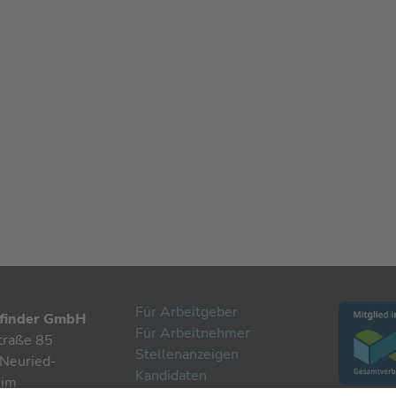
Für Arbeitgeber
finder GmbH
Für Arbeitnehmer
traße 85
Stellenanzeigen
Neuried-
Kandidaten
eim