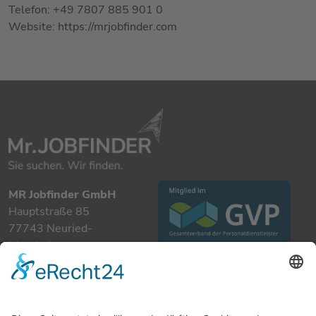
Telefon: +49 7807 885 901 0
Website: https://mrjobfinder.com
MR Jobfinder GmbH
Hauptstraße 85
77743 Neuried-
Ichenheim
+49 7807 885 901 0
info@mrjobfinder.com