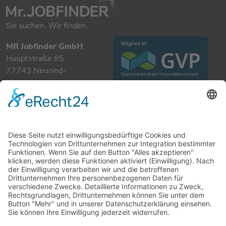
MR Jobfinder GmbH
Hauptstraße 85
77743 Neuried-
Ichenheim
+49 7807 885 901 0
info@mrjobfinder.com
Für Arbeitgeber
Für Arbeitnehmer
Stellenanzeigen
Kandidaten
Kontakt
Datenschutzerklärung
Impressum