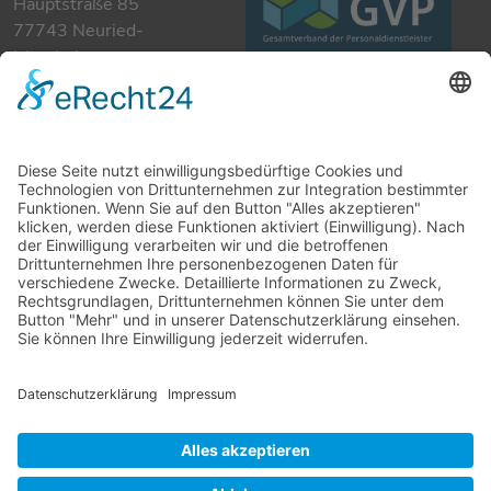
Hauptstraße 85
77743 Neuried-
Ichenheim
+49 7807 885 901 0
info@mrjobfinder.com
Für Arbeitgeber
Für Arbeitnehmer
Stellenanzeigen
Kandidaten
Kontakt
Datenschutzerklärung
Impressum
Cookie-Einstellungen