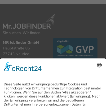
MR Jobfinder GmbH
Hauptstraße 85
77743 Neuried-
Ichenheim
+49 7807 885 901 0
info@mrjobfinder.com
Für Arbeitgeber
Für Arbeitnehmer
Stellenanzeigen