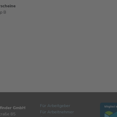
rscheine
p B
Für Arbeitgeber
finder GmbH
Für Arbeitnehmer
traße 85