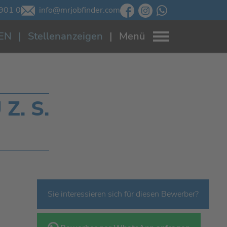
901 0
info@mrjobfinder.com
EN
Stellenanzeigen
Menü
Z. S.
Sie interessieren sich für diesen Bewerber?