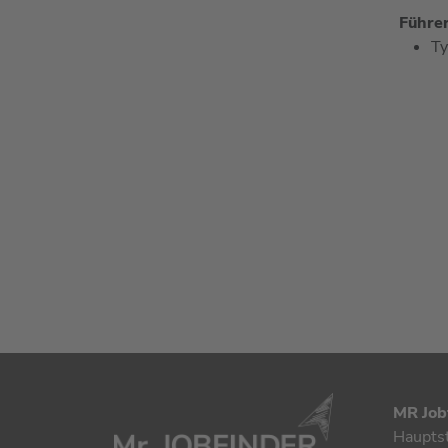
Führe
Ty
MR Job
Haupts