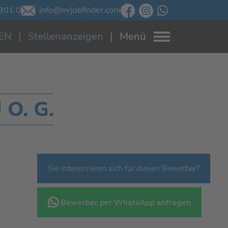
901 0
info@mrjobfinder.com
EN
Stellenanzeigen
Menü
O. G.
Sie interessieren sich für diesen Bewerber?
Bewerber per WhatsApp anfragen