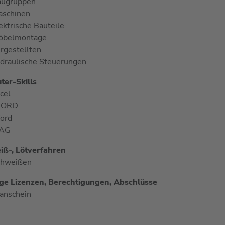
augruppen
aschinen
ektrische Bauteile
öbelmontage
rgestellten
draulische Steuerungen
er-Skills
cel
ORD
ord
AG
iß-, Lötverfahren
chweißen
ge Lizenzen, Berechtigungen, Abschlüsse
anschein