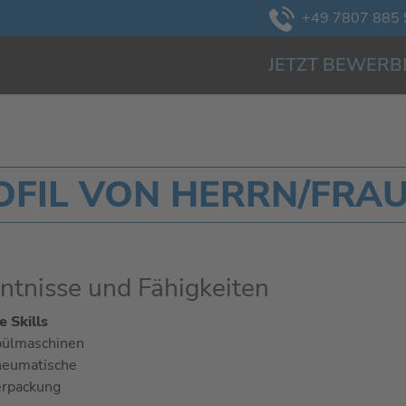
+49 7807 885 
JETZT BEWERB
FIL VON HERRN/FRAU 
ntnisse und Fähigkeiten
 Skills
ülmaschinen
eumatische
rpackung