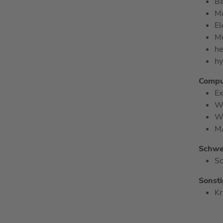
B
M
El
M
he
hy
Comput
Ex
W
W
M
Schwe
S
Sonsti
Kr